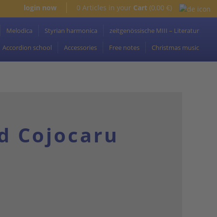
login now
0 Articles in your
Cart
(0,00 €)
Melodica
Styrian harmonica
zeitgenössische MIII – Literatur
Accordion school
Accessories
Free notes
Christmas music
d Cojocaru