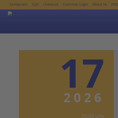
Composers
Cart
Checkout
Customer-Login
About Us
FA
17
2026
20:00 Uhr