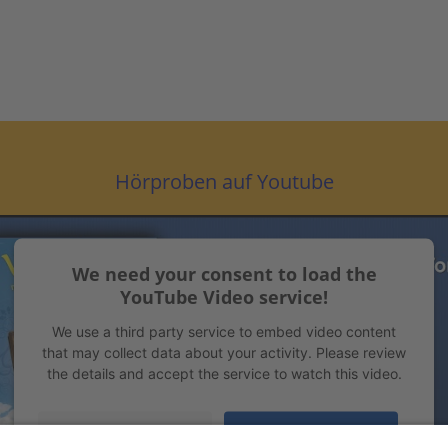
Hörproben auf Youtube
We need your consent to load the
YouTube Video service!
We use a third party service to embed video content
that may collect data about your activity. Please review
the details and accept the service to watch this video.
More Information
Accept