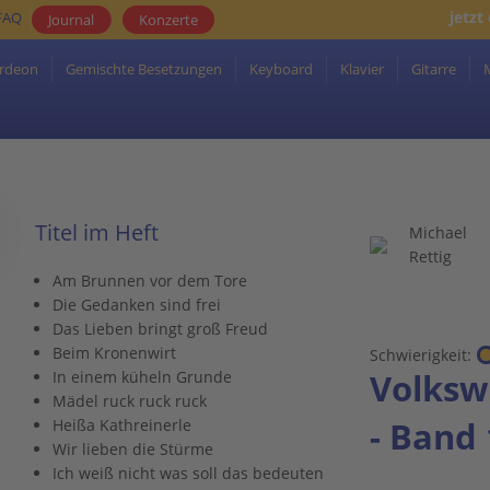
jetzt
FAQ
Journal
Konzerte
rdeon
Gemischte Besetzungen
Keyboard
Klavier
Gitarre
Titel im Heft
Michael
Rettig
Am Brunnen vor dem Tore
Die Gedanken sind frei
Das Lieben bringt groß Freud
Beim Kronenwirt
Schwierigkeit:
Volkswe
In einem küheln Grunde
Mädel ruck ruck ruck
- Band 
Heißa Kathreinerle
Wir lieben die Stürme
Ich weiß nicht was soll das bedeuten