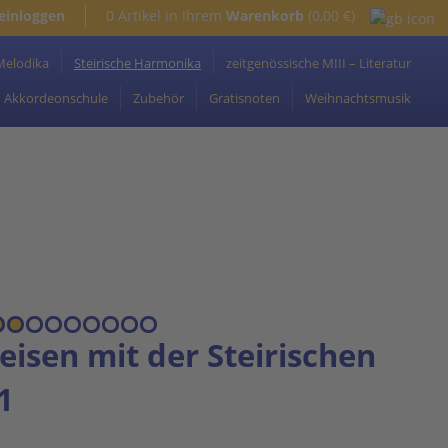
 einloggen
0 Artikel in Ihrem
Warenkorb
(0,00 €)
Melodika
Steirische Harmonika
zeitgenössische MIII – Literatur
Akkordeonschule
Zubehör
Gratisnoten
Weihnachtsmusik
isen mit der Steirischen
1