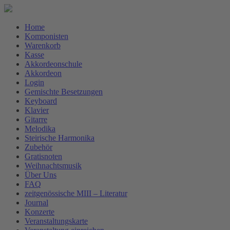
Home
Komponisten
Warenkorb
Kasse
Akkordeonschule
Akkordeon
Login
Gemischte Besetzungen
Keyboard
Klavier
Gitarre
Melodika
Steirische Harmonika
Zubehör
Gratisnoten
Weihnachtsmusik
Über Uns
FAQ
zeitgenössische MIII – Literatur
Journal
Konzerte
Veranstaltungskarte