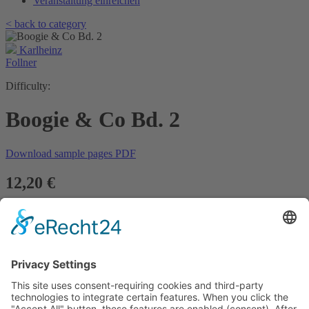
Veranstaltung einreichen
< back to category
Karlheinz
Follner
Difficulty:
Boogie & Co Bd. 2
Download sample pages PDF
12,20 €
Quantity:
Product details
Info
Order no.:
40472
ISMN:
979-0-50246-221-5