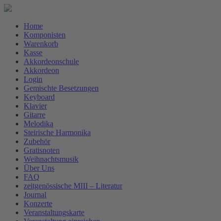
Home
Komponisten
Warenkorb
Kasse
Akkordeonschule
Akkordeon
Login
Gemischte Besetzungen
Keyboard
Klavier
Gitarre
Melodika
Steirische Harmonika
Zubehör
Gratisnoten
Weihnachtsmusik
Über Uns
FAQ
zeitgenössische MIII – Literatur
Journal
Konzerte
Veranstaltungskarte