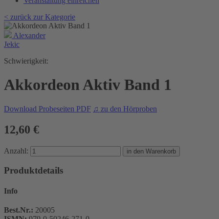
Veranstaltung einreichen
< zurück zur Kategorie
Alexander
Jekic
Schwierigkeit:
Akkordeon Aktiv Band 1
Download Probeseiten PDF
♫ zu den Hörproben
12,60 €
Anzahl:
Produktdetails
Info
Best.Nr.:
20005
ISMN:
979-0-50246-271-0