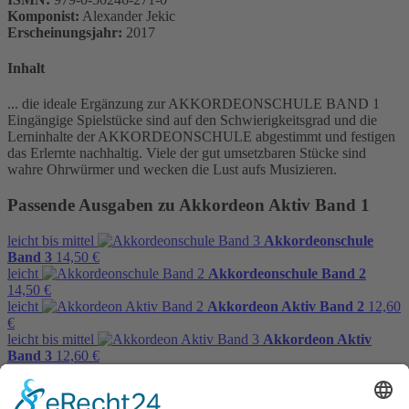
Komponist:
Alexander Jekic
Erscheinungsjahr:
2017
Inhalt
... die ideale Ergänzung zur AKKORDEONSCHULE BAND 1
Eingängige Spielstücke sind auf den Schwierigkeitsgrad und die
Lerninhalte der AKKORDEONSCHULE abgestimmt und festigen
das Erlernte nachhaltig. Viele der gut umsetzbaren Stücke sind
wahre Ohrwürmer und wecken die Lust aufs Musizieren.
Passende Ausgaben zu Akkordeon Aktiv Band 1
leicht bis mittel
Akkordeonschule
Band 3
14,50 €
leicht
Akkordeonschule Band 2
14,50 €
leicht
Akkordeon Aktiv Band 2
12,60
€
leicht bis mittel
Akkordeon Aktiv
Band 3
12,60 €
sehr leicht
und die Hühner tanzen
dazu
10,80 €