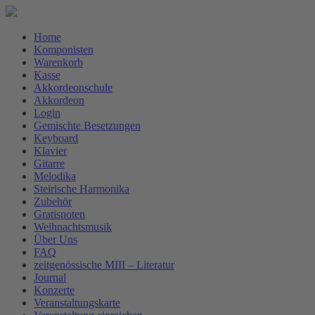
Home
Komponisten
Warenkorb
Kasse
Akkordeonschule
Akkordeon
Login
Gemischte Besetzungen
Keyboard
Klavier
Gitarre
Melodika
Steirische Harmonika
Zubehör
Gratisnoten
Weihnachtsmusik
Über Uns
FAQ
zeitgenössische MIII – Literatur
Journal
Konzerte
Veranstaltungskarte