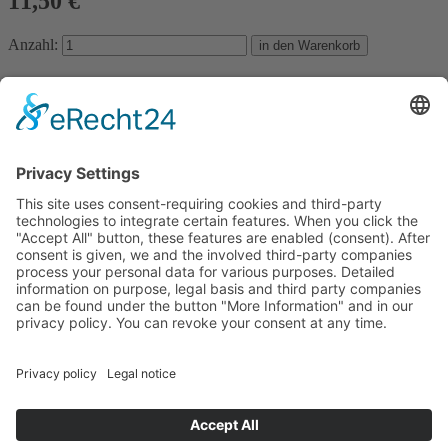
11,50 €
Anzahl:
Produktdetails
Info
Best.Nr.:
40090
ISMN:
979-0-50246-171-3
Komponist:
Karlheinz Krupp
Erscheinungsjahr:
2004
Inhalt
6 rhythmisch-heitere Titel von Karlheinz Krupp, die so richtig schön
swingen.
Passende Ausgaben zu Rhythm & Swing
mittel
Rock Ballads
13,80 €
leicht bis mittel
Rock
Accordion - Coaching Book
17,20 €
mittel
Akkordeon Power 2
20,60 €