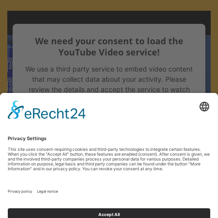
We need your consent to load the
YouTube Video service!
We use a third party service to embed video content
that may collect data about your activity. Please
review the details and accept the service to watch
this video.
More Information
Accept
powered by
Usercentrics Consent Management
Platform
&
eRecht24