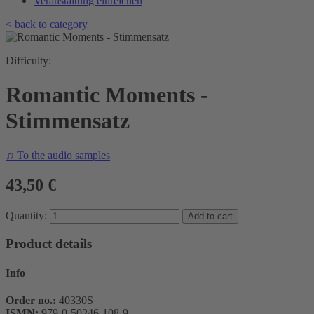
Veranstaltung einreichen
< back to category
Difficulty:
Romantic Moments -
Stimmensatz
♫ To the audio samples
43,50 €
Quantity:
Product details
Info
Order no.:
40330S
ISMN:
979-0-50246-108-9