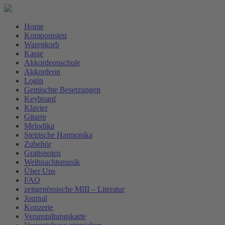
Home
Komponisten
Warenkorb
Kasse
Akkordeonschule
Akkordeon
Login
Gemischte Besetzungen
Keyboard
Klavier
Gitarre
Melodika
Steirische Harmonika
Zubehör
Gratisnoten
Weihnachtsmusik
Über Uns
FAQ
zeitgenössische MIII – Literatur
Journal
Konzerte
Veranstaltungskarte