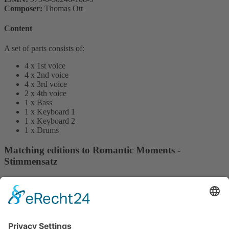
Composer:
Thomas Ott
Content
A set of parts consists of:
4 x 1st voice
4 x 2nd voice
4 x 3rd voice
2 x 4th voice
1 x Bass
1 x Keyboard 1
1 x Keyboard 2
1 x Drums
Matching editions to Romantic Moments -
Stimmensatz
medium
Romantic Moments -
Partitur
16,80 €
Audio samples on Youtube