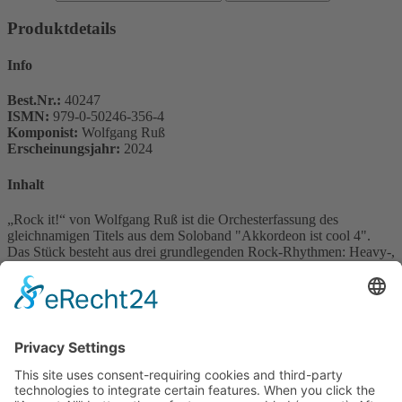
Produktdetails
Info
Best.Nr.:
40247
ISMN:
979-0-50246-356-4
Komponist:
Wolfgang Ruß
Erscheinungsjahr:
2024
Inhalt
„Rock it!“ von Wolfgang Ruß ist die Orchesterfassung des
gleichnamigen Titels aus dem Soloband "Akkordeon ist cool 4".
Das Stück besteht aus drei grundlegenden Rock-Rhythmen: Heavy-,
Slow- und Shuffle-Rock. Diese bilden keine Einzelsätze sondern ein
zusammenhängendes Vortragsstück von ca. 3 Minuten Spieldauer.
Schwierigkeitsgrad mittel.
Die Besetzung ist auf Akkordeon 1, 2, 3, Bass und Schlagzeug
beschränkt. Dabei ist die 3. Stimme und der Bass auf einem Blatt als
Spielpartitur gedruckt, und kann somit auch nur von einem
Akkordeon übernommen werden. Das Stück ist somit bereits mit
drei Akkordeons spielbar (z.B. zwei Schüler und ein