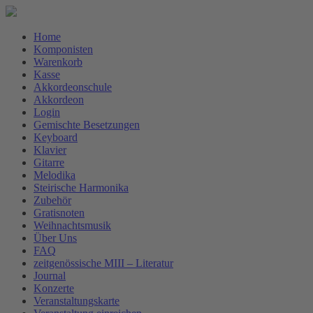
Home
Komponisten
Warenkorb
Kasse
Akkordeonschule
Akkordeon
Login
Gemischte Besetzungen
Keyboard
Klavier
Gitarre
Melodika
Steirische Harmonika
Zubehör
Gratisnoten
Weihnachtsmusik
Über Uns
FAQ
zeitgenössische MIII – Literatur
Journal
Konzerte
Veranstaltungskarte